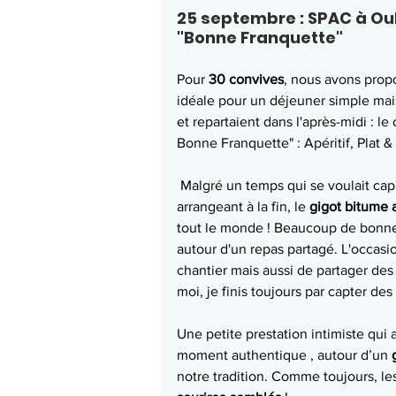
25 septembre : SPAC à Oul
"Bonne Franquette"
Pour 
30 convives
, nous avons prop
idéale pour un déjeuner simple mai
et repartaient dans l'après-midi : le 
Bonne Franquette" : Apéritif, Plat
 Malgré un temps qui se voulait capricieux au début et qui a plutôt été 
arrangeant à la fin, le 
gigot bitume 
tout le monde ! Beaucoup de bonne
autour d'un repas partagé. L'occasi
chantier mais aussi de partager des 
moi, je finis toujours par capter des
Une petite prestation intimiste qui
moment authentique , autour d’un 
notre tradition. Comme toujours, les