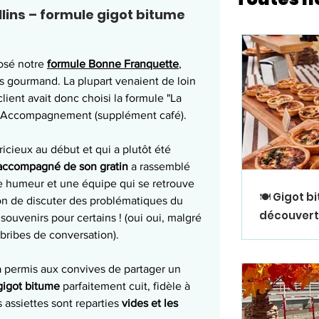
lins – formule gigot bitume 
osé notre 
formule Bonne Franquette
, 
s gourmand. La plupart venaient de loin 
client avait donc choisi la formule "La 
 & Accompagnement (supplément café).
accompagné de son gratin
 a rassemblé 
 humeur et une équipe qui se retrouve 
🍽️ Gigot 
on de discuter des problématiques du 
découverte
souvenirs pour certains ! (oui oui, malgré 
 bribes de conversation).
 a permis aux convives de partager un 
gigot bitume
 parfaitement cuit, fidèle à 
 assiettes sont reparties 
vides et les 