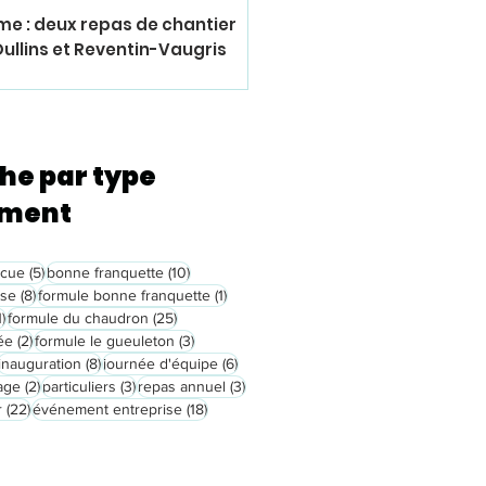
me : deux repas de chantier
Oullins et Reventin-Vaugris
he par type
ement
5 posts
10 posts
ecue
(5)
bonne franquette
(10)
8 posts
1 post
use
(8)
formule bonne franquette
(1)
1 post
25 posts
1)
formule du chaudron
(25)
2 posts
3 posts
ée
(2)
formule le gueuleton
(3)
52 posts
8 posts
6 posts
inauguration
(8)
journée d'équipe
(6)
t
2 posts
3 posts
3 posts
age
(2)
particuliers
(3)
repas annuel
(3)
22 posts
18 posts
r
(22)
événement entreprise
(18)