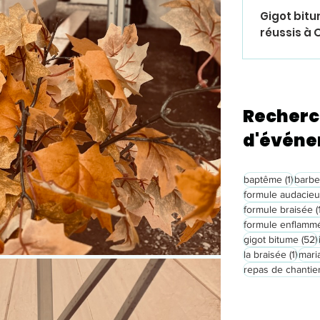
Gigot bitu
réussis à 
Recherc
d'évén
1 post
baptême
(1)
barb
formule audacie
formule braisée
(
formule enflamm
gigot bitume
(52)
1 pos
la braisée
(1)
mari
repas de chantie