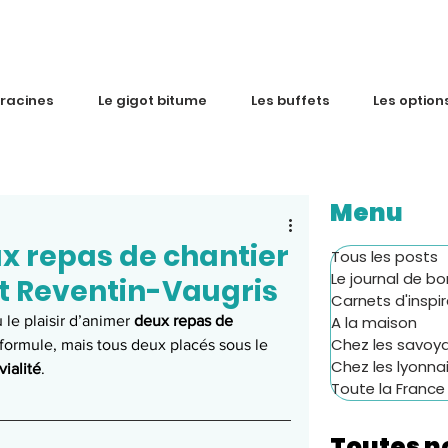
 racines
Le gigot bitume
Les buffets
Les option
Menu
ux repas de chantier
Tous les posts
Le journal de bo
et Reventin-Vaugris
Carnets d'inspi
le plaisir d’animer 
deux repas de 
A la maison
Chez les savoy
formule, mais tous deux placés sous le 
Chez les lyonna
vialité
.
Toute la France
Toutes n