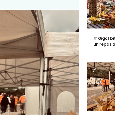
🍖 Gigot b
un repas d
convivialit