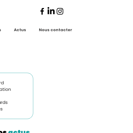
s
Actus
Nous contacter
rd
ration
ards
is
os
actus