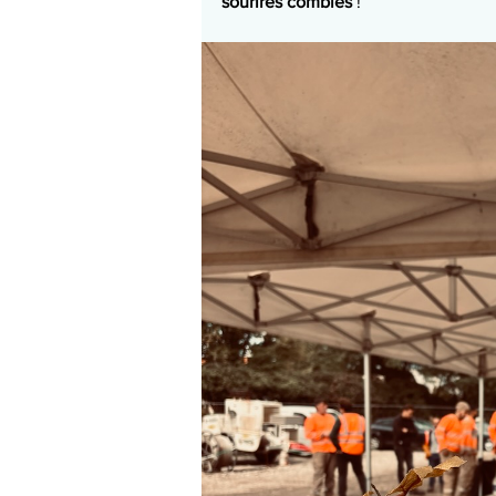
sourires comblés
 !