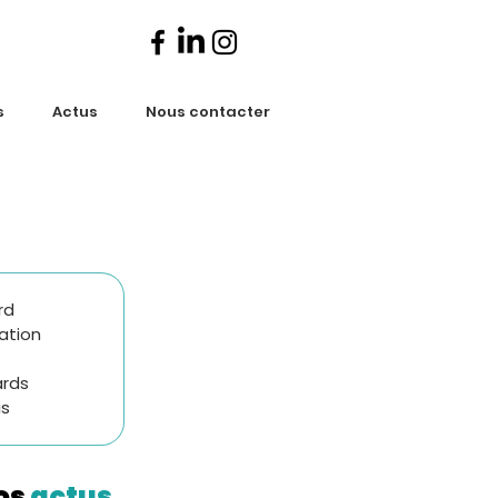
s
Actus
Nous contacter
rd
ration
ards
is
os
actus