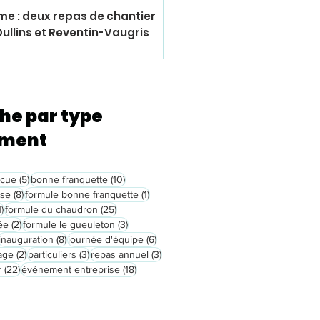
me : deux repas de chantier
Oullins et Reventin-Vaugris
he par type
ement
5 posts
10 posts
ecue
(5)
bonne franquette
(10)
8 posts
1 post
use
(8)
formule bonne franquette
(1)
1 post
25 posts
1)
formule du chaudron
(25)
2 posts
3 posts
ée
(2)
formule le gueuleton
(3)
52 posts
8 posts
6 posts
inauguration
(8)
journée d'équipe
(6)
t
2 posts
3 posts
3 posts
age
(2)
particuliers
(3)
repas annuel
(3)
22 posts
18 posts
r
(22)
événement entreprise
(18)