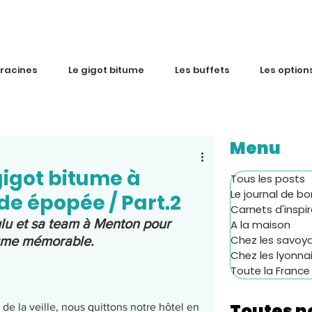
 racines
Le gigot bitume
Les buffets
Les option
Menu
gigot bitume à
Tous les posts
Le journal de bo
de épopée / Part.2
Carnets d'inspi
ulu et sa team à Menton pour 
A la maison
Chez les savoy
tume mémorable. 
Chez les lyonna
Toute la France
Toutes n
de la veille, nous quittons notre hôtel en 