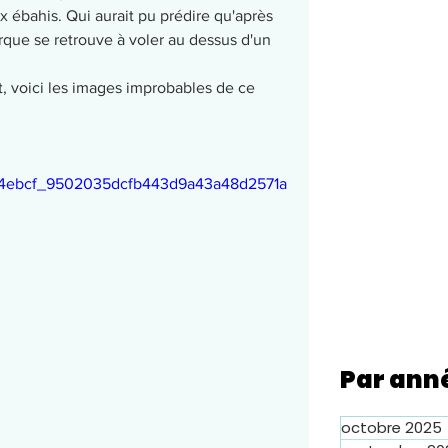
 ébahis. Qui aurait pu prédire qu'après 
rque se retrouve à voler au dessus d'un 
, voici les images improbables de ce 
eo/64ebcf_9502035dcfb443d9a43a48d2571a
Par ann
octobre 2025