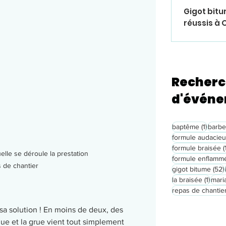
Gigot bitu
réussis à 
Recherc
d'évén
1 post
baptême
(1)
barb
formule audacie
formule braisée
(
elle se déroule la prestation 
formule enflamm
 de chantier
gigot bitume
(52)
1 pos
la braisée
(1)
mari
repas de chantie
 solution ! En moins de deux, des 
ue et la grue vient tout simplement 