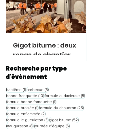
convivialité et de la
sécurité
Gigot bitume : deux
repas de chantier
réussis à Oullins et
Recherche par type
Reventin-Vaugris
d'événement
1 post
5 posts
baptême
(1)
barbecue
(5)
10 posts
8 posts
bonne franquette
(10)
formule audacieuse
(8)
1 post
formule bonne franquette
(1)
1 post
25 posts
formule braisée
(1)
formule du chaudron
(25)
2 posts
formule enflammée
(2)
3 posts
52 posts
formule le gueuleton
(3)
gigot bitume
(52)
8 posts
6 posts
inauguration
(8)
journée d'équipe
(6)