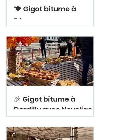
🍽️ Gigot bitume à
Pérouges : une
découverte conviviale
signée Eurovia
🍖 Gigot bitume à
Dardilly avec Novelige :
un repas de chantier
sous le signe de la