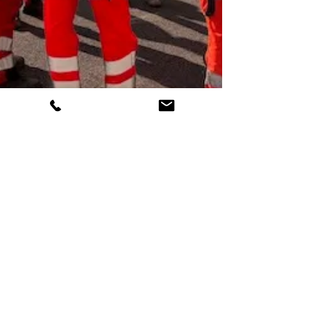
18 nov. 2024
2 min de lecture
Gigot Bitume en Rhône-Alpes :
Le Chaudron de Lulu à Artas
avec SCANIA
Un gigot bitume pour réunir ses
partenaires et prospects, c'est possible