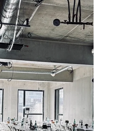
Carnets
d'inspiration
A la maison
Chez les
savoyards
Chez les
lyonnais
Toute la France