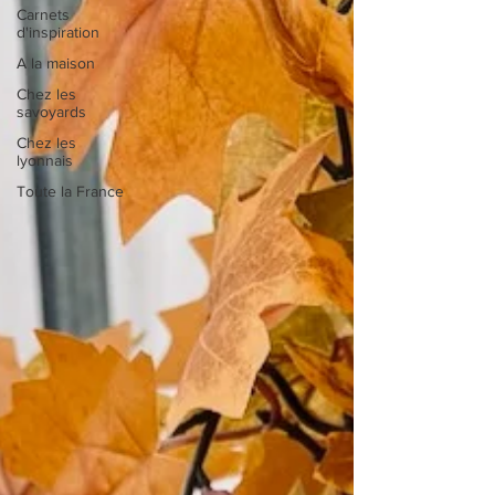
Carnets
d'inspiration
A la maison
Chez les
savoyards
Chez les
lyonnais
Toute la France