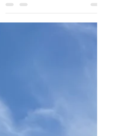
du Chaudron de Lulu aux côtés de
l’agence Eurovia Alpes Pérouges. Au
programme : un repas de chantier
intimiste pour 35 personnes — salariés,
clients et élus — autour de notre
célèbre gigot bitume 🏗️