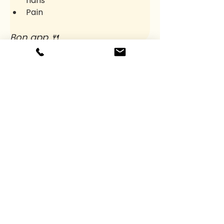
flans
Pain
Bon app 🍴 
24€ HT
Previous
Suivant
ADRESSE
170 rue des Trois Croix
38 140 Beaucroissant
CONTACT