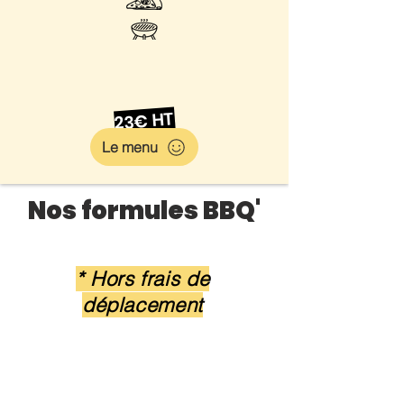
23€ HT
Le menu
Nos formules BBQ'
* Hors frais de
déplacement