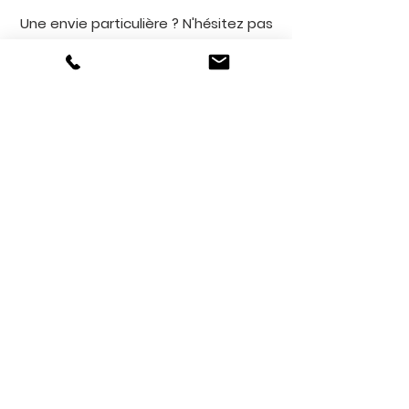
Une envie particulière ? N'hésitez pas
à nous en faire part !
Supplément sur demande pour
d'autres viandes
Nos options
Parce qu'une prestation de
barbecue made in Lulu ne s'arrête
pas qu'à l'assiette,
on vous laisse découvrir nos
options !
Le café